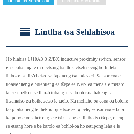
Lintlha tsa Sehlahisoa
Li-tag tsa Sehlahisoa
Lintlha tsa Sehlahisoa
Ho hlahisa LJ18A3-8-Z/BX inductive proximity switch, sensor
e tšepahalang le e sebetsang hantle e etselitsoeng ho fihlela
litlhoko tsa lits'ebetso tse fapaneng tsa indasteri. Sensor ena e
tloaelehileng e bulehileng ea tšepe ea NPN ea mehala e meraro
ke sesebelisoa se feto-fetohang le sa bohlokoa bakeng sa
litsamaiso tsa boiketsetso le taolo. Ka mohaho oa eona oa boleng
bo phahameng le theknoloji e tsoetseng pele, sensor ena e fana
ka pono e nepahetseng le e tsitsitseng ea lintho tsa tšepe, e leng
se etsang hore e be karolo ea bohlokoa ho setupong leha e le