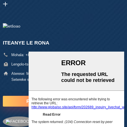
ITEANYE LE RONA
Mohala:
+86 18929329313
Lengolo-tsoibila:
alan@pftworld.com
Aterese:
Mohaho oa 49, Fumin Industrial Park, Motse oa Pinghu,
Setereke sa Longgang, Shenzhen Zip: 518111
POTSO HONA