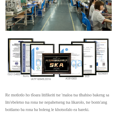
Re motlotlo ho tšoara litifikeiti tse 'maloa tsa tlhahiso bakeng sa
lits'ebeletso tsa rona tse nepahetseng tsa likarolo, tse bonts'ang
boitlamo ba rona ba boleng le khotsofalo ea bareki.