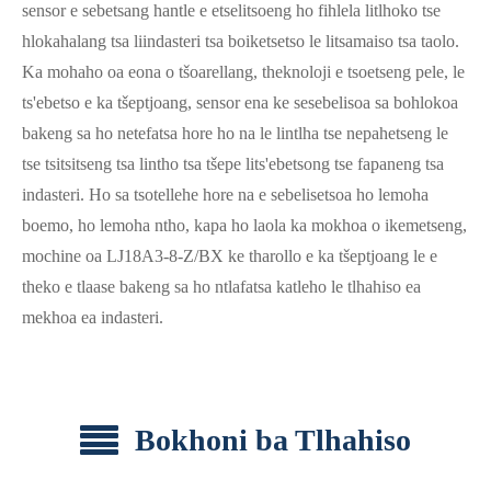
sensor e sebetsang hantle e etselitsoeng ho fihlela litlhoko tse
hlokahalang tsa liindasteri tsa boiketsetso le litsamaiso tsa taolo.
Ka mohaho oa eona o tšoarellang, theknoloji e tsoetseng pele, le
ts'ebetso e ka tšeptjoang, sensor ena ke sesebelisoa sa bohlokoa
bakeng sa ho netefatsa hore ho na le lintlha tse nepahetseng le
tse tsitsitseng tsa lintho tsa tšepe lits'ebetsong tse fapaneng tsa
indasteri. Ho sa tsotellehe hore na e sebelisetsoa ho lemoha
boemo, ho lemoha ntho, kapa ho laola ka mokhoa o ikemetseng,
mochine oa LJ18A3-8-Z/BX ke tharollo e ka tšeptjoang le e
theko e tlaase bakeng sa ho ntlafatsa katleho le tlhahiso ea
mekhoa ea indasteri.
Bokhoni ba Tlhahiso