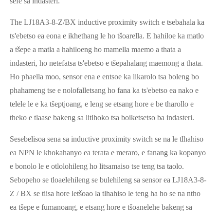
sefe sa indasteri.
The LJ18A3-8-Z/BX inductive proximity switch e tsebahala ka
ts'ebetso ea eona e ikhethang le ho tšoarella. E hahiloe ka matlo
a tšepe a matla a hahiloeng ho mamella maemo a thata a
indasteri, ho netefatsa ts'ebetso e tšepahalang maemong a thata.
Ho phaella moo, sensor ena e entsoe ka likarolo tsa boleng bo
phahameng tse e nolofalletsang ho fana ka ts'ebetso ea nako e
telele le e ka tšeptjoang, e leng se etsang hore e be tharollo e
theko e tlaase bakeng sa litlhoko tsa boiketsetso ba indasteri.
Sesebelisoa sena sa inductive proximity switch se na le tlhahiso
ea NPN le khokahanyo ea terata e meraro, e fanang ka kopanyo
e bonolo le e otlolohileng ho litsamaiso tse teng tsa taolo.
Sebopeho se tloaelehileng se bulehileng sa sensor ea LJ18A3-8-
Z / BX se tiisa hore letšoao la tlhahiso le teng ha ho se na ntho
ea tšepe e fumanoang, e etsang hore e tšoanelehe bakeng sa