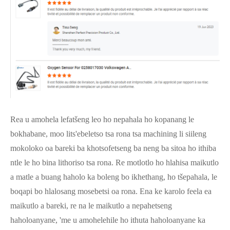
Rea u amohela lefatšeng leo ho nepahala ho kopanang le
bokhabane, moo lits'ebeletso tsa rona tsa machining li siileng
mokoloko oa bareki ba khotsofetseng ba neng ba sitoa ho ithiba
ntle le ho bina lithoriso tsa rona. Re motlotlo ho hlahisa maikutlo
a matle a buang haholo ka boleng bo ikhethang, ho tšepahala, le
boqapi bo hlalosang mosebetsi oa rona. Ena ke karolo feela ea
maikutlo a bareki, re na le maikutlo a nepahetseng
haholoanyane, 'me u amohelehile ho ithuta haholoanyane ka