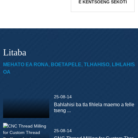
E KENTSOENG SEKOTI
SE THIBELANG
LEROLE...
Litaba
MEHATO EA RONA, BOETAPELE, TLHAHISO, LIHLAHIS
OA
25-08-14
Bahlahisi ba tla fihlela maemo a felle
tseng ...
25-08-14