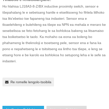
Ho hlahisa LJ18A3-8-Z/BX inductive proximity switch, sensor e
tšepahalang le e sebetsang hantle e etselitsoeng ho fihlela litlhoko
tsa lits'ebetso tse fapaneng tsa indasteri. Sensor ena e
tloaelehileng e bulehileng ea tšepe ea NPN ea mehala e meraro ke
sesebelisoa se feto-fetohang le sa bohlokoa bakeng sa litsamaiso
tsa boiketsetso le taolo. Ka mohaho oa eona oa boleng bo
phahameng le theknoloji e tsoetseng pele, sensor ena e fana ka
pono e nepahetseng le e tsitsitseng ea lintho tsa tšepe, e leng se
etsang hore e be karolo ea bohlokoa ho setupong leha e le sefe sa
indasteri.
Re romelle lengolo-tsoibila