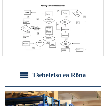
Tšebeletso ea Rōna