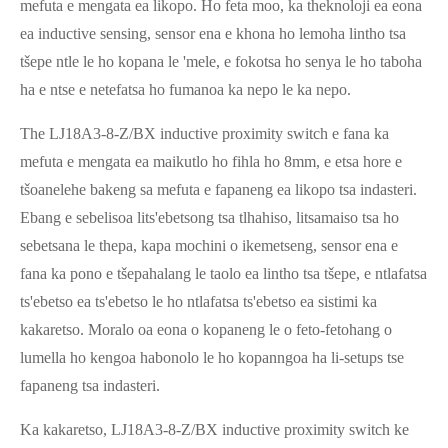
mefuta e mengata ea likopo. Ho feta moo, ka theknoloji ea eona
ea inductive sensing, sensor ena e khona ho lemoha lintho tsa
tšepe ntle le ho kopana le 'mele, e fokotsa ho senya le ho taboha
ha e ntse e netefatsa ho fumanoa ka nepo le ka nepo.
The LJ18A3-8-Z/BX inductive proximity switch e fana ka
mefuta e mengata ea maikutlo ho fihla ho 8mm, e etsa hore e
tšoanelehe bakeng sa mefuta e fapaneng ea likopo tsa indasteri.
Ebang e sebelisoa lits'ebetsong tsa tlhahiso, litsamaiso tsa ho
sebetsana le thepa, kapa mochini o ikemetseng, sensor ena e
fana ka pono e tšepahalang le taolo ea lintho tsa tšepe, e ntlafatsa
ts'ebetso ea ts'ebetso le ho ntlafatsa ts'ebetso ea sistimi ka
kakaretso. Moralo oa eona o kopaneng le o feto-fetohang o
lumella ho kengoa habonolo le ho kopanngoa ha li-setups tse
fapaneng tsa indasteri.
Ka kakaretso, LJ18A3-8-Z/BX inductive proximity switch ke